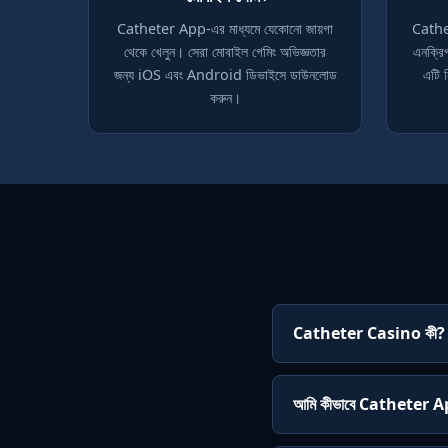
Catheter App-এর মাধ্যমে যেকোনো জায়গা
Cathet
থেকে খেলুন। সেরা মোবাইল গেমিং অভিজ্ঞতার
এনক্রিপ
জন্য iOS এবং Android ডিভাইসে ডাউনলোড
এটি ন
করুন।
Catheter Casino কী?
Catheter হলো বাংলাদেশের খেল
games এবং card games-সহ 1
আমি কীভাবে Catheter A
আমাদের অফিসিয়াল ওয়েবস