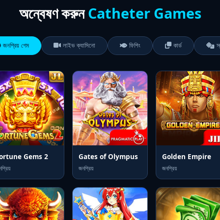
অন্বেষণ করুন
Catheter Games
জনপ্রিয় গেম
লাইভ ক্যাসিনো
ফিশিং
কার্ড
স্
ortune Gems 2
Gates of Olympus
Golden Empire
প্রিয়
জনপ্রিয়
জনপ্রিয়