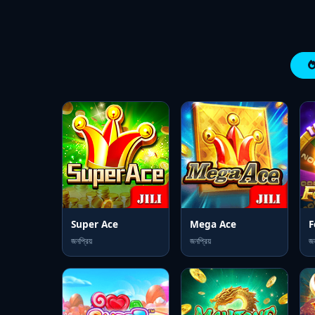
Super Ace
Mega Ace
F
জনপ্রিয়
জনপ্রিয়
জন