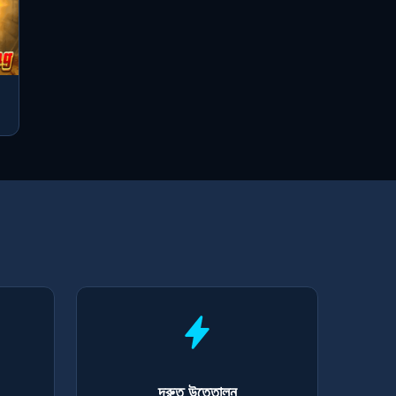
দ্রুত উত্তোলন